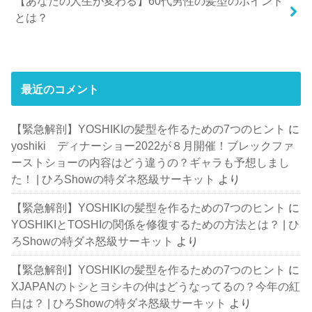
【あなたの人生が変わる】60代男性の髪型のポイント
とは？
最近のコメント
【緊急解剖】YOSHIKIの髪型を作るための7つのヒント
に
yoshiki ディナーショー2022が８月開催！ブレックファ
ーストショーの内容はどう違うの？ギャラも予想しまし
た！ | ひろShowの特ダネ怒級サーキット
より
【緊急解剖】YOSHIKIの髪型を作るための7つのヒント
に
YOSHIKIとTOSHIの関係を修復するための方法とは？ | ひ
ろShowの特ダネ怒級サーキット
より
【緊急解剖】YOSHIKIの髪型を作るための7つのヒント
に
XJAPANのトシとヨシキの仲はどうなってるの？今年の紅
白は？ | ひろShowの特ダネ怒級サーキット
より