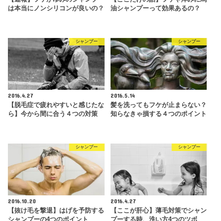
は本当にノンシリコンが良いの？
油シャンプーって効果あるの？
シャンプー
シャンプー
2016.4.27
2016.5.14
【脱毛症で疲れやすいと感じたな
髪を洗ってもフケが止まらない？
ら】今から間に合う４つの対策
知らなきゃ損する４つのポイント
シャンプー
シャンプー
2016.10.20
2016.4.27
【抜け毛を撃退】はげを予防する
【ここが肝心】薄毛対策でシャン
シャンプーの4つのポイント
プーする時、洗い方4つのツボ