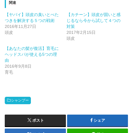
関連
【ヤバイ】頭皮の臭いとべた
【カチーン】頭皮が固いと感
つきを解決する５つの戦術
じるなら今から試して４つの
2016年11月27日
対策
頭皮
2017年2月15日
頭皮
【あなたの髪が復活】育毛に
ヘッドスパが使える5つの理
由
2016年9月8日
育毛
シャンプー
ポスト
シェア