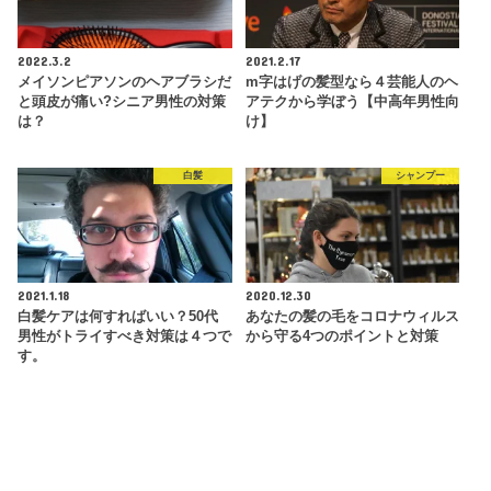
2022.3.2
2021.2.17
メイソンピアソンのヘアブラシだ
m字はげの髪型なら４芸能人のヘ
と頭皮が痛い?シニア男性の対策
アテクから学ぼう【中高年男性向
は？
け】
白髪
シャンプー
2021.1.18
2020.12.30
白髪ケアは何すればいい？50代
あなたの髪の毛をコロナウィルス
男性がトライすべき対策は４つで
から守る4つのポイントと対策
す。