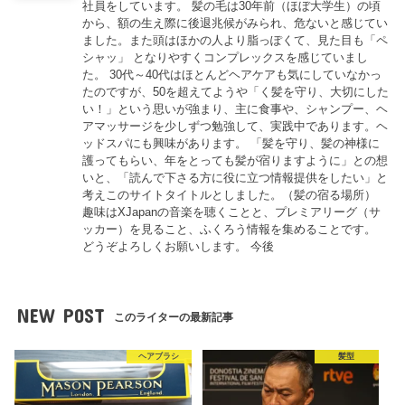
社員をしています。 髪の毛は30年前（ほぼ大学生）の頃
から、額の生え際に後退兆候がみられ、危ないと感じてい
ました。また頭はほかの人より脂っぽくて、見た目も「ペ
シャッ」 となりやすくコンプレックスを感じていまし
た。 30代～40代はほとんどヘアケアも気にしていなかっ
たのですが、50を超えてようや「く髪を守り、大切にした
い！」という思いが強まり、主に食事や、シャンプー、ヘ
アマッサージを少しずつ勉強して、実践中であります。ヘ
ッドスパにも興味があります。 「髪を守り、髪の神様に
護ってもらい、年をとっても髪が宿りますように」との想
いと、「読んで下さる方に役に立つ情報提供をしたい」と
考えこのサイトタイトルとしました。（髪の宿る場所）
趣味はXJapanの音楽を聴くことと、プレミアリーグ（サ
ッカー）を見ること、ふくろう情報を集めることです。
どうぞよろしくお願いします。 今後
NEW POST
このライターの最新記事
ヘアブラシ
髪型