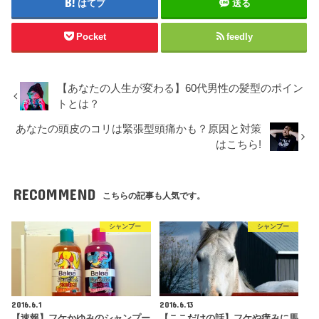
はてブ
送る
Pocket
feedly
【あなたの人生が変わる】60代男性の髪型のポイン
トとは？
あなたの頭皮のコリは緊張型頭痛かも？原因と対策
はこちら!
RECOMMEND
こちらの記事も人気です。
シャンプー
シャンプー
2016.6.1
2016.6.13
【速報】フケかゆみのシャンプー
【ここだけの話】フケや痒みに馬