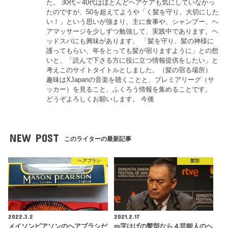
た。 30代～40代はほとんどヘアケアも気にしていなかっ
たのですが、50を超えてようや「く髪を守り、大切にした
い！」という思いが強まり、主に食事や、シャンプー、ヘ
アマッサージを少しずつ勉強して、実践中であります。ヘ
ッドスパにも興味があります。 「髪を守り、髪の神様に
護ってもらい、年をとっても髪が宿りますように」との想
いと、「読んで下さる方に役に立つ情報提供をしたい」と
考えこのサイトタイトルとしました。（髪の宿る場所）
趣味はXJapanの音楽を聴くことと、プレミアリーグ（サ
ッカー）を見ること、ふくろう情報を集めることです。
どうぞよろしくお願いします。 今後
NEW POST
このライターの最新記事
ヘアブラシ
髪型
2022.3.2
2021.2.17
メイソンピアソンのヘアブラシだ
m字はげの髪型なら４芸能人のヘ