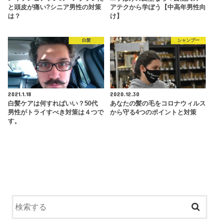
と頭皮が痛い?シニア男性の対策
アテクから学ぼう【中高年男性向
は？
け】
白髪
シャンプー
2021.1.18
2020.12.30
白髪ケアは何すればいい？50代
あなたの髪の毛をコロナウィルス
男性がトライすべき対策は４つで
から守る4つのポイントと対策
す。