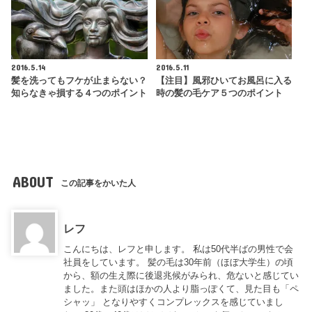
2016.5.14
2016.5.11
髪を洗ってもフケが止まらない？
【注目】風邪ひいてお風呂に入る
知らなきゃ損する４つのポイント
時の髪の毛ケア５つのポイント
ABOUT
この記事をかいた人
レフ
こんにちは、レフと申します。 私は50代半ばの男性で会
社員をしています。 髪の毛は30年前（ほぼ大学生）の頃
から、額の生え際に後退兆候がみられ、危ないと感じてい
ました。また頭はほかの人より脂っぽくて、見た目も「ペ
シャッ」 となりやすくコンプレックスを感じていまし