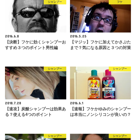
シャンプー
フケ
2016.6.8
2016.5.25
【決断】フケに効くシャンプーお
【マジッ】フケに加えてかさぶた
すすめ３つのポイント男性編
まで？気になる原因と３つの対策
シャンプー
シャンプー
2018.7.28
2016.6.1
【速攻】炭酸シャンプーは効果あ
【速報】フケかゆみのシャンプー
る？使える4つのポイント
は本当にノンシリコンが良いの？
シャンプー
シャンプー