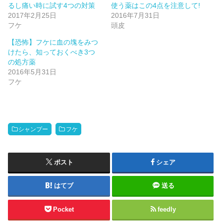
るし痛い時に試す4つの対策
使う薬はこの4点を注意して!
2017年2月25日
2016年7月31日
フケ
頭皮
【恐怖】フケに血の塊をみつ
けたら、知っておくべき3つ
の処方薬
2016年5月31日
フケ
シャンプー
フケ
ポスト
シェア
はてブ
送る
Pocket
feedly