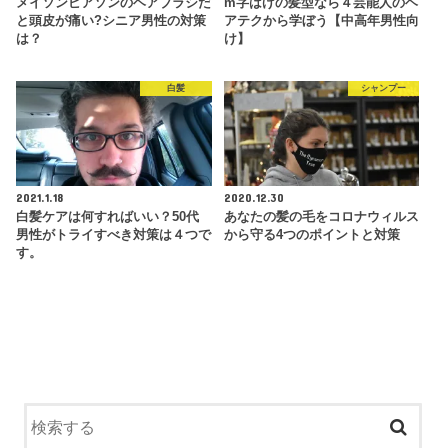
メイソンピアソンのヘアブラシだ
m字はげの髪型なら４芸能人のヘ
と頭皮が痛い?シニア男性の対策
アテクから学ぼう【中高年男性向
は？
け】
白髪
シャンプー
2021.1.18
2020.12.30
白髪ケアは何すればいい？50代
あなたの髪の毛をコロナウィルス
男性がトライすべき対策は４つで
から守る4つのポイントと対策
す。