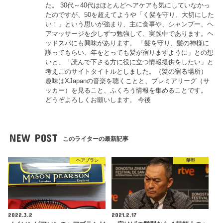
た。 30代～40代はほとんどヘアケアも気にしていなかっ
たのですが、50を超えてようや「く髪を守り、大切にした
い！」という思いが強まり、主に食事や、シャンプー、ヘ
アマッサージを少しずつ勉強して、実践中であります。ヘ
ッドスパにも興味があります。 「髪を守り、髪の神様に
護ってもらい、年をとっても髪が宿りますように」との想
いと、「読んで下さる方に役に立つ情報提供をしたい」と
考えこのサイトタイトルとしました。（髪の宿る場所）
趣味はXJapanの音楽を聴くことと、プレミアリーグ（サ
ッカー）を見ること、ふくろう情報を集めることです。
どうぞよろしくお願いします。 今後
NEW POST
このライターの最新記事
ヘアブラシ
髪型
2022.3.2
2021.2.17