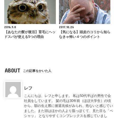
2016.9.8
2017.10.26
【あなたの髪が復活】育毛にヘッ
【気になる】頭皮のコリから知ら
ドスパが使える5つの理由
なきゃ怖い４つのポイント
ABOUT
この記事をかいた人
レフ
こんにちは、レフと申します。 私は50代半ばの男性で会
社員をしています。 髪の毛は30年前（ほぼ大学生）の頃
から、額の生え際に後退兆候がみられ、危ないと感じてい
ました。また頭はほかの人より脂っぽくて、見た目も「ペ
シャッ」 となりやすくコンプレックスを感じていまし