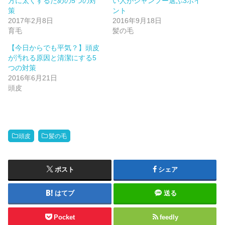
方に太くするための5つの対
い人がシャンプー選ぶ3ポイ
策
ント
2017年2月8日
2016年9月18日
育毛
髪の毛
【今日からでも平気？】頭皮
が汚れる原因と清潔にする5
つの対策
2016年6月21日
頭皮
頭皮
髪の毛
ポスト
シェア
はてブ
送る
Pocket
feedly