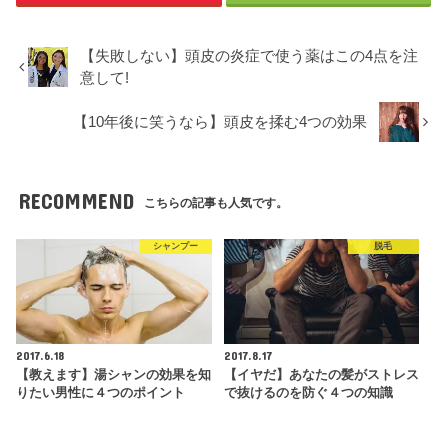
【失敗しない】頭皮の炎症で使う薬はこの4点を注
意して!
【10年後に笑うなら】頭皮を揉む4つの効果
RECOMMEND
こちらの記事も人気です。
シャンプー
脱毛
2017.6.18
2017.8.17
【教えます】湯シャンの効果を知
【イヤだ】あなたの髪がストレス
りたい男性に４つのポイント
で抜けるのを防ぐ４つの知識