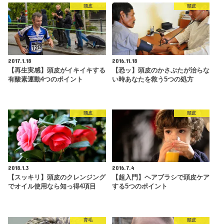
頭皮
頭皮
2017.1.18
2016.11.18
【再生実感】頭皮がイキイキする
【恐ッ】頭皮のかさぶたが治らな
有酸素運動4つのポイント
い時あなたを救う5つの処方
頭皮
頭皮
2018.1.3
2016.7.4
【スッキリ】頭皮のクレンジング
【超入門】ヘアブラシで頭皮ケア
でオイル使用なら知っ得4項目
する5つのポイント
育毛
頭皮