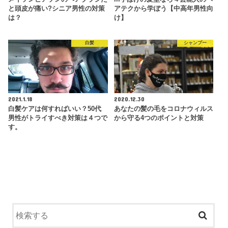
と頭皮が痛い?シニア男性の対策
アテクから学ぼう【中高年男性向
は？
け】
白髪
シャンプー
2021.1.18
2020.12.30
白髪ケアは何すればいい？50代
あなたの髪の毛をコロナウィルス
男性がトライすべき対策は４つで
から守る4つのポイントと対策
す。