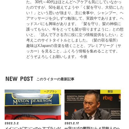
た。 30代～40代はほとんどヘアケアも気にしていなかっ
たのですが、50を超えてようや「く髪を守り、大切にした
い！」という思いが強まり、主に食事や、シャンプー、ヘ
アマッサージを少しずつ勉強して、実践中であります。ヘ
ッドスパにも興味があります。 「髪を守り、髪の神様に
護ってもらい、年をとっても髪が宿りますように」との想
いと、「読んで下さる方に役に立つ情報提供をしたい」と
考えこのサイトタイトルとしました。（髪の宿る場所）
趣味はXJapanの音楽を聴くことと、プレミアリーグ（サ
ッカー）を見ること、ふくろう情報を集めることです。
どうぞよろしくお願いします。 今後
NEW POST
このライターの最新記事
ヘアブラシ
髪型
2022.3.2
2021.2.17
メイソンピアソンのヘアブラシだ
m字はげの髪型なら４芸能人のヘ