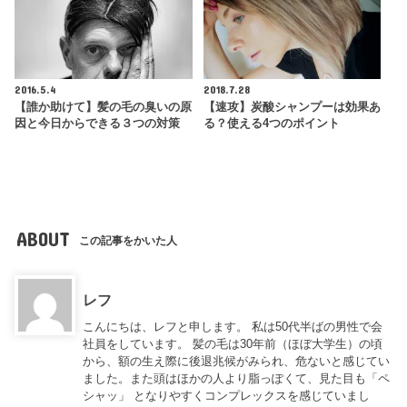
2016.5.4
2018.7.28
【誰か助けて】髪の毛の臭いの原
【速攻】炭酸シャンプーは効果あ
因と今日からできる３つの対策
る？使える4つのポイント
ABOUT
この記事をかいた人
レフ
こんにちは、レフと申します。 私は50代半ばの男性で会
社員をしています。 髪の毛は30年前（ほぼ大学生）の頃
から、額の生え際に後退兆候がみられ、危ないと感じてい
ました。また頭はほかの人より脂っぽくて、見た目も「ペ
シャッ」 となりやすくコンプレックスを感じていまし