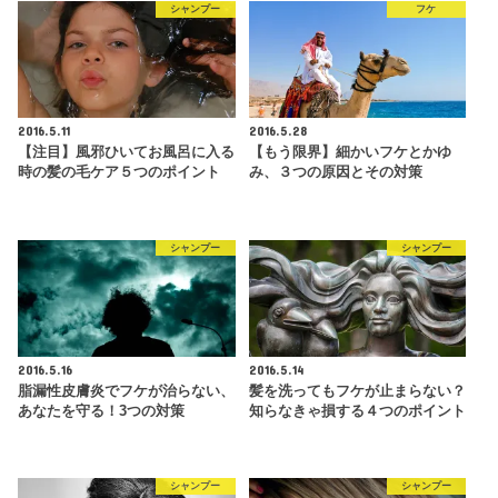
シャンプー
フケ
2016.5.11
2016.5.28
【注目】風邪ひいてお風呂に入る
【もう限界】細かいフケとかゆ
時の髪の毛ケア５つのポイント
み、３つの原因とその対策
シャンプー
シャンプー
2016.5.16
2016.5.14
脂漏性皮膚炎でフケが治らない、
髪を洗ってもフケが止まらない？
あなたを守る！3つの対策
知らなきゃ損する４つのポイント
シャンプー
シャンプー