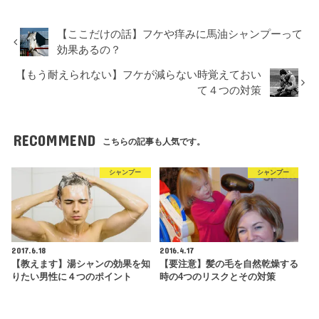
【ここだけの話】フケや痒みに馬油シャンプーって
効果あるの？
【もう耐えられない】フケが減らない時覚えておい
て４つの対策
RECOMMEND
こちらの記事も人気です。
シャンプー
シャンプー
2017.6.18
2016.4.17
【教えます】湯シャンの効果を知
【要注意】髪の毛を自然乾燥する
りたい男性に４つのポイント
時の4つのリスクとその対策